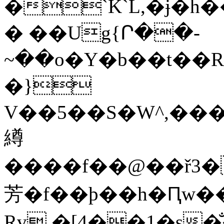
�`K`L,�ɉ�h
� ��Ug{Ր��-
~��o�Y�b��t��
�}
V��5��S�W^,���
繜
����f��@��ř3�
芳�f��ϸ��h�Ԥw�
Rv.�[4��1�s�̐�