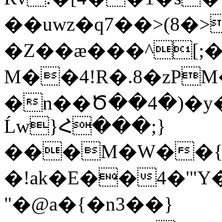
��uwz�q7��>(8�>
�Z��æ���^[;�
M��4!R�.8�zPM����
�n��Ծ��4�)�y�
Ĺw}Հ���;}
���M�W��{�
�!ak�E��4�'"
"�@a�{�n3��}