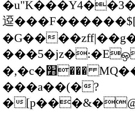
�u"K���Y4��3
䢝���F������$[o
�G����zff|��g
���5�jz�:�E
�,�c�׻��� MQ��%nE�5��w�eev��?
���a��(�?
�[p���&�@