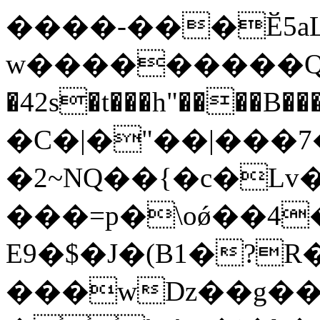
����-���Ӗ5a
ԝ���������Q
�42s�t���h"���
�C�|�"��|���7
�2~NQ��{�c�Lv���ܛ�o%�ئ&�($$�H��
���=p�\oǿ��4
E9�$�J�(B1�?R
���wDz��g��|XJ7:�