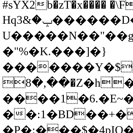
#sYX2b�zT�x���� �\F
Hqݒ�&3������D�Б��I�
U�����N��"��g
�"%�K.���]�}
�������Y�$O��%
��,�8�Z�h���Ƅ�B��f�?'��>��ʆ�&�}
����1�6.�E~��)���l��
��:1�BD��+�
�P�:���$�4pI