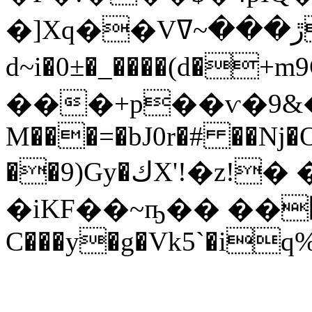
�]Xq��Vڙ���~ߜ����R6��^n_��K�:-
d~i�0±�_����(d�+
���+p��ѵ�9&��
M���=�bJ0r�# ��ǋ�O
��9)Gy�كX'!�z!� �*�Ws��b�/
�iKF��~ҧ�� ��΍S�ߺMR
C���y�g�Vk5`�iq%