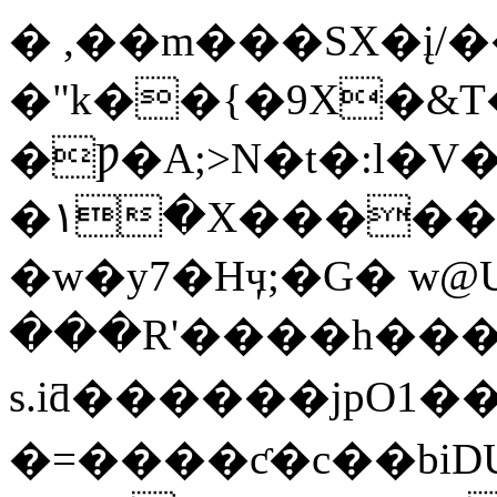
� ,��m���SX�į/�
�"k��{�9X�&T�
�Ƿ�A;>N�t�:l�V
�١�X���������h/-
�w�y7�Hӌ;�G� w
���R'����h��
s.iƌ������jpO1��A]
�=����ƈ�c��biDUH