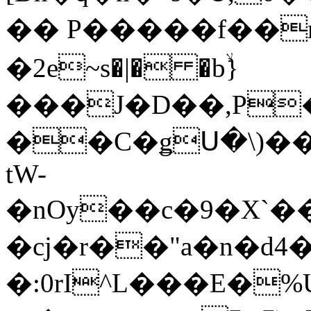
�� P�����f��
�2e~s�|� �bۙ}
���J�D��,P
��C�ǥՍ�\)���ޚ�5 ɫՙ�P h�O`K
tW-
�nOy��c�9�X`
�cj�r��"a�n�d
�:0rI^L���E�