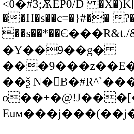
<0�#3;ѪEP0/D �X�)K[
��H�s��c=�}#�� ?�
��s��*��Є���R&t.
�Y��9��g�
���9���z��E�
��ѯ N�񥁶B�#R^ˋ�
o��+�@!J���[