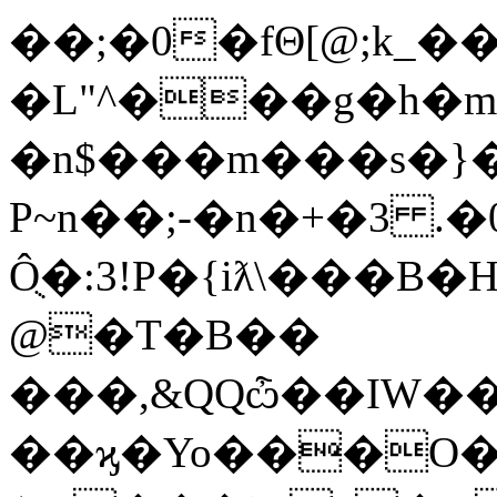
��;�0�fΘ[@;k_��
�L"^���g�h�
�n$���m���s�}�
P~n��;-�n�+�3 .
Ôֻ�:3!P�{iƛ\��
@�T�B��
���,&QQѽ��IW�
��ϗ�Yo���O�x