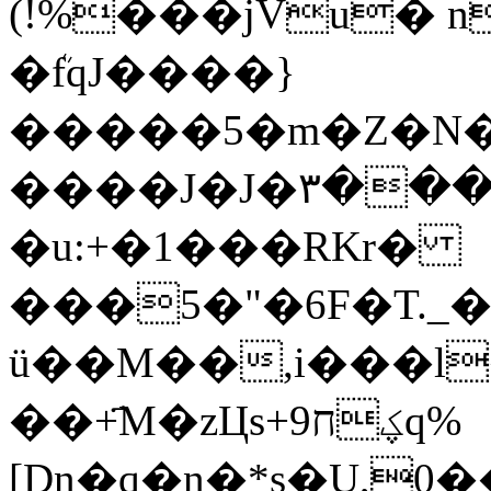
(!%���jVu� n
�ܳfqJ����}
�����5�m�Z�N�Z
����J�J�۳���/
�u:+�1���RKr�
���5�"�6F�T.
ü��M��,i���l
��+҃M�zЦs+9ؼחq%
[Dn�q�n�*s�U,