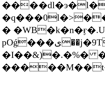
����dl�э�l�
�q���0l�>�
� �WB�k�n�ӻ�.U
pOǵ���ی��j�9T
�I��&)�.�%� �
�����M��t