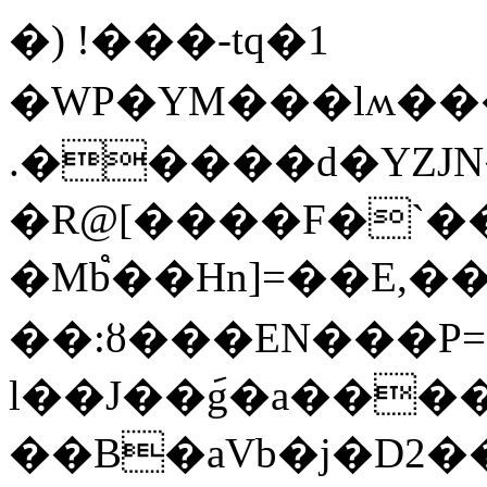
�) !���-tq�1
�WP�YM���lʍ�
.�����d�YZJN
�R@[����F�`�
�Mb֩��Hn]=��E,�
��:ȣ���EN���P
l��J��݇g�a���
��B�aVb�j�D2