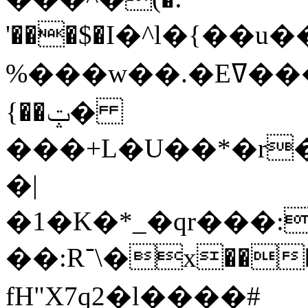
'���$�I�^l�{��
% ���w��.�Eߜ���e=*)�l����7�~
{��ݓ�
���+L�U��*�r
�|
�1�K�*_�qr���:
��:R־\�x���DZ��!�!�Ҙ�z�˩�o),`,\�
fH"X7q2�l����#