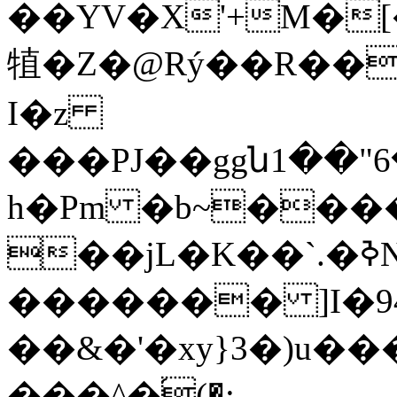
��YV�X'+M�
犆 �Z�@Rý��R��
I�z
���PJ��ggն1��"6����.OS�"
h�Pm �b~����`
��jL�K��`.�ߢN�����a���
������� ]I�
��&�'�xy}3�)u�
���^�֝(�: