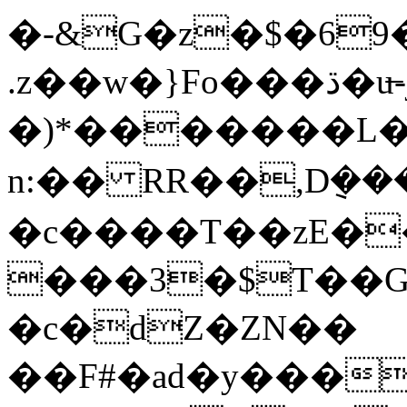
�-&G�z�$�69
.z��w�}Fo���ڌ�u̶-jKf�-
�)*�������L
n:�� RR��,D݈�
�c����T��zE��L
���3�$T��G
�c�dZ�ZN��
��F#�ad�y���