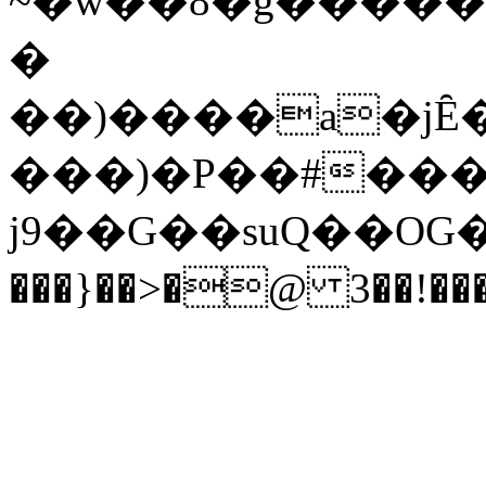
~�w��8�g�����r
�
��)����a�jȆ
���)�P��#���
j9��G��suQ��OG�