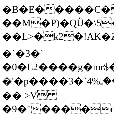
�B�E�����C�
��M�P)�QǛ�\5�k�
��L>�k2�!AK�Zѥ�
�`�3�`
�0�E2����g�mr$�
�'�
�� >V
�9�"����m