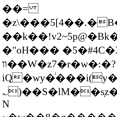
��=
�z\���5[4��.�B
��k��!v2~5p@�B
�"oH��� �5�#4C�
װ��W�z7�r�w�:�?
iQ�wy�ͥ���i(
؎)��S�lM��s͕
N