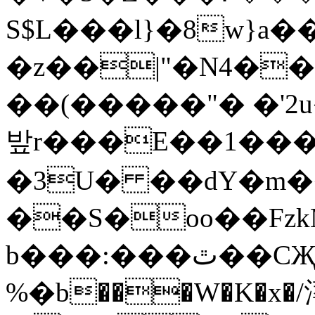
S$L���l}�8w}a
�z��|"�N4��
��(�����"� �'
밮r���E��1���
�3U� ��dY�m�
��S�oo��Fzk
b���:���ٿ��CҖ�?�
%�b���W�K�x�/