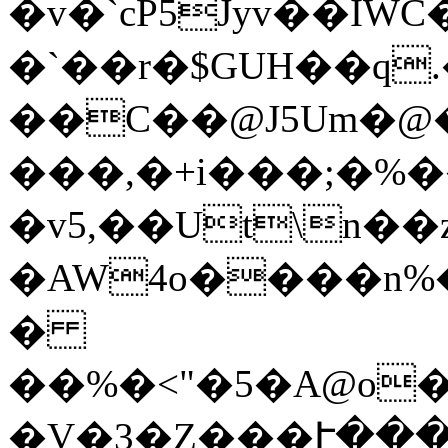
�v�`cP5Jyv��IWC�.�߅9�A$�I�6�J
�`��r�$GUH��q.��5
��C��@J5Um�@�
���,�+i���;�%�
�v5,��Ut\n��
�AW4o����n%
�
��%�<"�5�A@o�
�V�3�Z���Ւ���