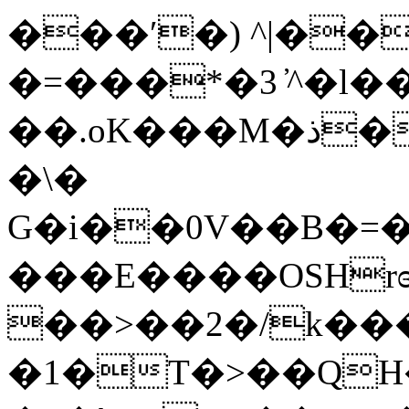
���ʹ�) ^|��
�=���*�3 ̓^�l��
��.oK���M�ذ�Ƴs92��x�)F��/
�\�
G�i��0V��B�=
���E����OSHrɞ�7H�
��>��2�/k��
�1�T�>��QH