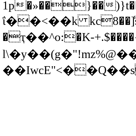
1p�»��}��)}t����~��k1�̓5� o
ΐ��<��k kc8��]̾s
�ҭ��^o:�K-+.$���
l\�y��(g�"!mz%@