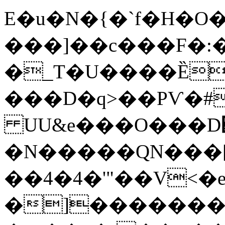
E�u�N�{�`f�H�O�
���]��c���F�:�
�_T�U����Ȅ
���D�q>��PѴ�#
UU&e���O���D
�N�����QN���[,
��4�4�'"��V<�e
�]��������+