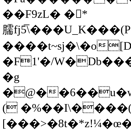
��F9zL� �*
臑fj5̅\���U_K�
����t~sj�\�o[
�F1'�/W�Db��
�g
�@��6��u�w
( �%��I\����
[���>�8t�*z!¼�