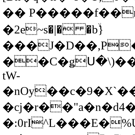
�� P�����f��
�2e~s�|� �bۙ}
���J�D��,P
��C�ǥՍ�\)���ޚ�5 ɫՙ�P h�O`K
tW-
�nOy��c�9�X`
�cj�r��"a�n�d
�:0rI^L���E�