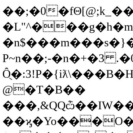
��;�0�fΘ[@;k_��
�L"^���g�h�
�n$���m���s�}�
P~n��;-�n�+�3 .
Ôֻ�:3!P�{iƛ\��
@�T�B��
���,&QQѽ��IW�
��ϗ�Yo���O�x