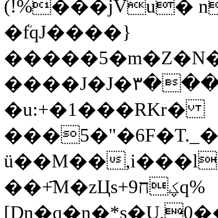
(!%���jVu� n
�ܳfqJ����}
�����5�m�Z�N�Z
����J�J�۳���/
�u:+�1���RKr�
���5�"�6F�T.
ü��M��,i���l
��+҃M�zЦs+9ؼחq%
[Dn�q�n�*s�U,