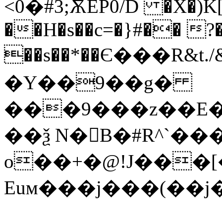
<0�#3;ѪEP0/D �X�)K[
��H�s��c=�}#�� ?�
��s��*��Є���R&t.
�Y��9��g�
���9���z��E�
��ѯ N�񥁶B�#R^ˋ�
o��+�@!J���[