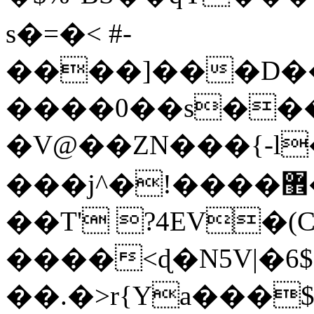
s�=�< #-
����]���D��
����0��s��
�V@��ZN���{-l
���j^�!����޾���)q��ߴ��S�
��T' ?4EV�(
����<ɖ�N5V|�6
��.�>r{Ya���