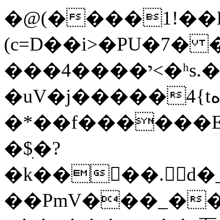
�@(����1!��E
(c=D��i>�PU�7�
���4����י<�ʰs.���6��%��m9�\���1��7
�uV�j�����4{tه��!
�*��f������E�
�$ׅ�?
�k����. d�
��PmV���_��