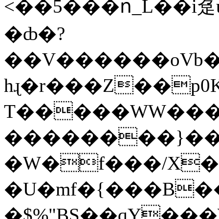
<��5���ո_L��i趸
�ȸ�?
��V������oVb�
hɻ�r���Z��p0
T�����WW���
��������}�
�W�f���/X
�U�mf�{���B�
�$%"BS��qY���