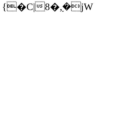
{�C|8�ܼ,�jW