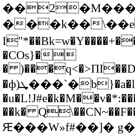
��2�M���
���k��\��e
I"*��Bk=w�Y����+�
�COs}�
� )���q<�>ΠI��D]Z(˘I�۝��
�ф)ܜ���`�b}�a�l�t�
�u�L!J#e�k�M��v�*:�
��k� Q\��CN~��F�
Ԙ���W»f#��]� g�