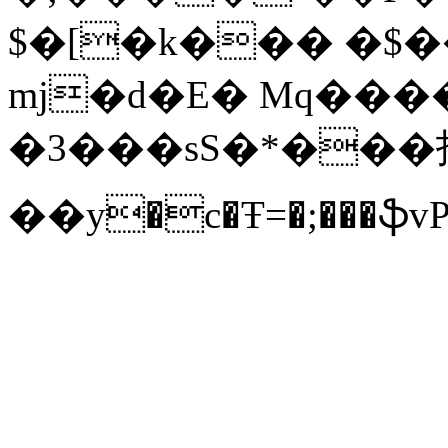
$�[�k��� �$�
mj�ԁ�E� Mq������;؈m��
�3���sS�*���投