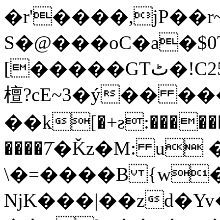
�r'����,jP��r
S�@���oC�a�$
[�����GTٹ�!C25�`���7Ik�H���
檀?cE~3�ý�� ��
��k[�+ƨ:�����
����7ֿ�Ǩz�M: u
\�=����B {w
ǋK���|��zd�Yv