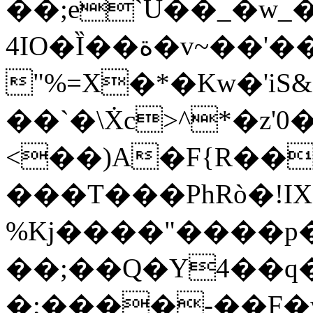
��;e`U��_�w_�
4IO�Ȉ��ة�v~��'��)�|�f����vY+��
"%=X�*�Kw�'iS
��`�\Ẋc>^*�z'0
<��)A�F{R��
���T���PhRò�!IX
%Kj����"����p
��;��Q�Y4��q�
�;����-��F�