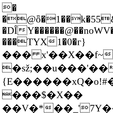
�
�@ȫ�1��k�55&I
�DȊY������@��noWV��
���TYX1�0�г}
��� x'��X��f~
�sž;��u���'��
{E������xQ�o!#
���$�X��
��V�*��_'7Y