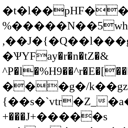
�t�l��pHF���
%�����N��5wh
,��J�{�Q��l���
�ѰYFay�r�n�tZ�&
^P�l�%H9��^r�E�[�����|t7
���g�/k��g
{��s�`vtr�Z_�a�P
+���J+�����s