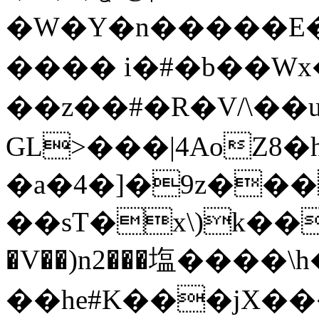
�W�Y�n�����E�B
���� i�#�b��Wx
�� z��#�R�V/\��ui��ع
GL>���|4AoZ8
�a�4�]�9z���
��sT�x\)k��
�V��)n2���塩����\h�
��he#K���jX��