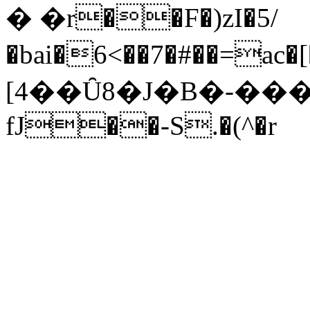
� �r��F�)zI�5/
�bai�6<��7�#��=ac�[��
[4��Ȗ8�J�B�-��
fJ��-S.�(^�r