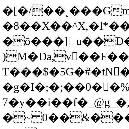
�[�/��˻���Gm�
�8��X��^X,�l*
�ō���]|_u��D�@V
)M�Dа,v��F��
T���$�5G�#�tN�
�g�I�;�;��0��
7�y��i��f�_@g_�,
�~ 0��&����Q�/߈�u�