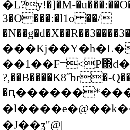
�L?y!�]�M-�u���:��
3�O���:�l1o ��/
�N��g�d�X��R��3��
���Kj��Υ�h�L�
��1��F=<Ρ΍d�
?,��B����K8˝br�-Q�
�ԥ������*����
�l����e�@��k� 
�J��ʓ"@|