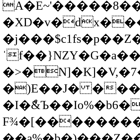
A�E~'�����8��
�XD�v�dx��
�j���$c1fs�p��Z��ڪjo"���]
ˈf��}NZY�G�a��
�>�N]�K]�V,�
�)E��J� ���
�I�ް&Ъ��Io%�b6�
F¾�[��������
��a%�b�)���Z�