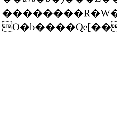
��������R�W��s�/q`x��u�
O�b����Qe[��