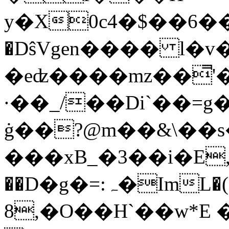
y�X0c4�$��6��
�DŝVgen���� l�
�eʣ����mz��̿'
·��_/��Di`��=g
ġ��?@m��&\��
���xB_�3��i�E
��D�g�=:ہ�ImL�(>Is�נn�������&�;,�i��
8,�O��H`��w*E 