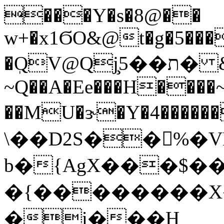
���Y�s�8@��
w+�x1ϬO&@t�g�5���
�ٖQV@Qjת��5̧� &Q{ '�
~Q��A�Ee���H����~
��MU�ɝ�Y�4������
\��D2S��%�
b�{AgX���$�
�{��������X�
�i���H