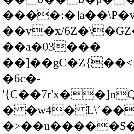
����:�]a��\P�v
��v�x/6Z�\�G
��a�03���
��]��gC�Z{��<
�6c�-
'{C��7r'x��]
� �w4� L\´��
�>��u�����$�