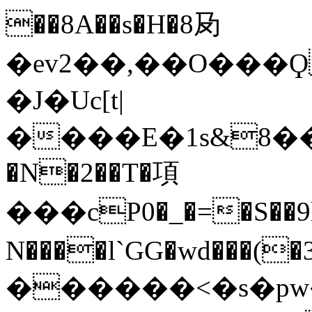
��8A��s�H�8夃
�ev2��,��O���Ϙ
�J�Uc[t|
����E�1s&8�����
�N�2��T�項
���cP0�_�=�S��9
N����l`GG�wd���(�3ZŠ
������<�s�pw