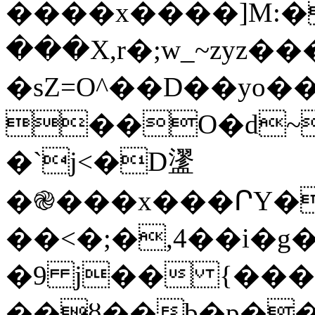
����x����]M:�
���X,r�;w_~zyz�
�sZ=O^��D��yo�
��O�d~lر^"����\�N���Ʒ��r�����%�M������
�`j<�D䀊
�֎���x���ՐY�
��<�;�,4��i�g
�9 j�� {����
��ȣ��b�p�