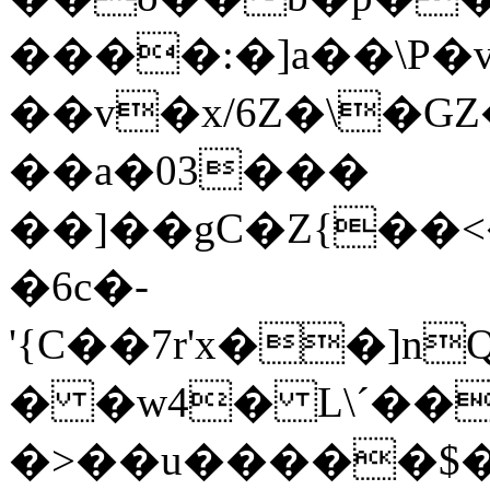
����:�]a��\P�v
��v�x/6Z�\�G
��a�03���
��]��gC�Z{��<
�6c�-
'{C��7r'x��]
� �w4� L\´��
�>��u�����$�