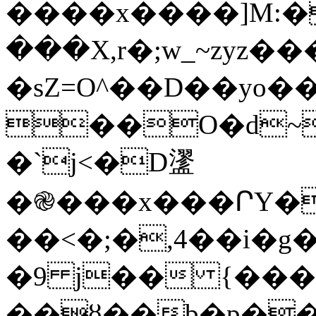
����x����]M:�
���X,r�;w_~zyz�
�sZ=O^��D��yo�
��O�d~lر^"����\�N���Ʒ��r�����%�M������
�`j<�D䀊
�֎���x���ՐY�
��<�;�,4��i�g
�9 j�� {����
��ȣ��b�p�