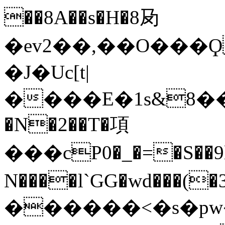
��8A��s�H�8夃
�ev2��,��O���Ϙ
�J�Uc[t|
����E�1s&8�����
�N�2��T�項
���cP0�_�=�S��9
N����l`GG�wd���(�3ZŠ
������<�s�pw