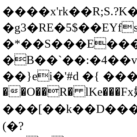
����x'rk��R;S.?K
�g3�RE�5$��EYfs�
�*��S���E����r�
�B��`��:�4��
��}ei�'#d �{ ���
��O��R� lKe���F
���[��k��D���
(�?