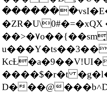
�������vsI�E
�ZR�U\0#�=�xQX
��>�۷o��{��sm
u���Y�ts��3��
KcȽ�a�9��V!UI�
����$�r�t �g�l
D���@���b˄D