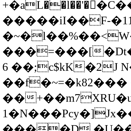
+�aL��l��'��C
�����iI��F-�1
�~�l��%��<
���=���[�Dt�
6 ��;c$kK�2J 
��f�~=�k82���
��+��
m7XRU�
1�N���Pcy�]Jx
����D,�U��