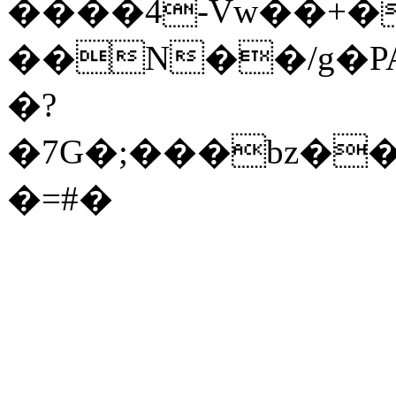
����4-Vw��+
��N��/g�PA
�?
�7G�;���bz�
�=#�