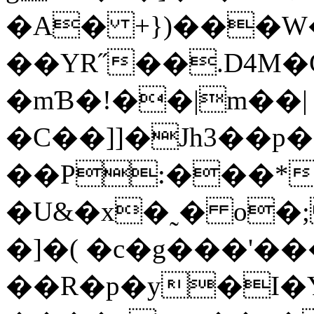
�A� +})���W�
��YR˝��.D4M�
�mƁ�!��|m��|
�C��]]�؜Jh3��p�5��rD��O��`%r)|
��P:���*q
�U&�x�˷� o�
�]�( �c�g���'�
��R�p�y�I�Y