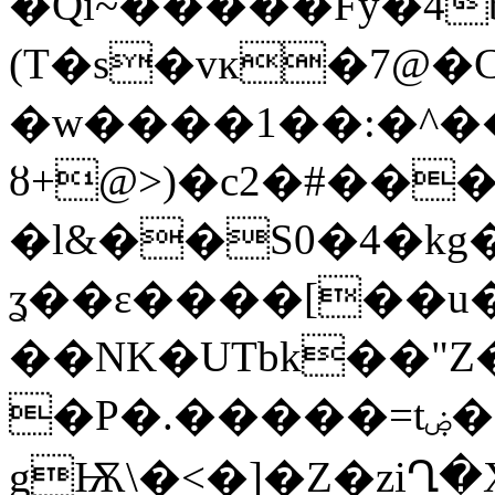
�Qi~�����Fy�4
(T�s�vĸ�7@�
�w����1��:�^�
ȣ+@>)�c2�#��
�l&��S0�4�kg�o7Bd�K<��&�:�
ʓ��ε����[��u���ց�J��,#r�
��NK�UTbk��"Z
�P�.�����=tۻ�e�潘
gѬ\�<�]�Z�zi