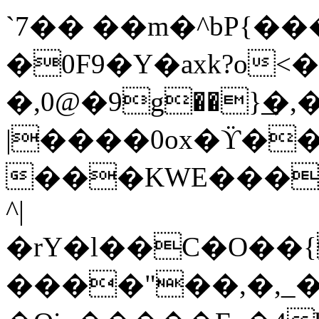
`7�� ��m�^bP{���]�ݯ��
�0F9�Y�axk?o<�
�,0@�9g��}͟�,�Mx�c@a
|����0ox�ϔ��
���KWE���E
^|
�rY�l��C�O��
����"��,�,_�u